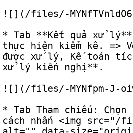
![](/files/-MYNfTVnldO6
* Tab **Kết quả xử lý**
thực hiện kiểm kê. => V
được xử lý, Kế toán tí
xử lý kiến nghị**.

![](/files/-MYNfpm-J-oi
* Tab Tham chiếu: Chọn 
cách nhấn <img src="/fi
alt="" data-size="origi