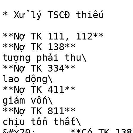
* Xử lý TSCĐ thiếu

**Nợ TK 111, 112**     
**Nợ TK 138**          
tượng phải thu\

**Nợ TK 334**           
lao động\

**Nợ TK 411**           
giảm vốn\

**Nợ TK 811**           
chịu tổn thất\

&#x20;      **Có TK 138*