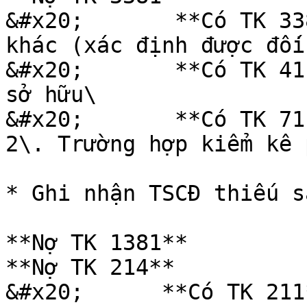
&#x20;       **Có TK 338
khác (xác định được đối
&#x20;       **Có TK 411
sở hữu\

&#x20;       **Có TK 71
2\. Trường hợp kiểm kê 
* Ghi nhận TSCĐ thiếu s
**Nợ TK 1381**         
**Nợ TK 214**          
&#x20;      **Có TK 211