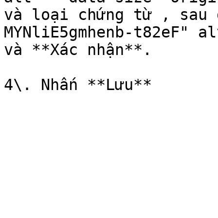
và loại chứng từ , sau 
MYNliE5gmhenb-t82eF" al
và **Xác nhận**.
