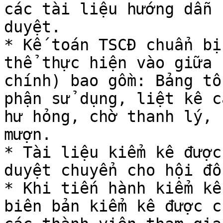
các tài liệu hướng dẫn 
duyệt.

* Kế toán TSCĐ chuẩn bị
thể thực hiện vào giữa 
chính) bao gồm: Bảng tổ
phận sử dụng, liệt kê c
hư hỏng, chờ thanh lý, 
mượn.

* Tài liệu kiểm kê được
duyệt chuyển cho hội đồ
* Khi tiến hành kiểm kê
biên bản kiểm kê được c