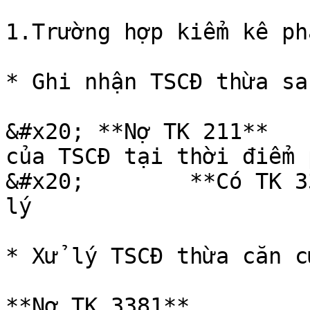
1.Trường hợp kiểm kê ph
* Ghi nhận TSCĐ thừa sa
&#x20; **Nợ TK 211**   
của TSCĐ tại thời điểm 
&#x20;        **Có TK 3
lý

* Xử lý TSCĐ thừa căn c
**Nợ TK 3381**           