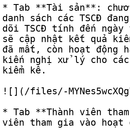
* Tab **Tài sản**: chươ
danh sách các TSCĐ đang
dõi TSCĐ tính đến ngày 
sẽ cập nhật kết quả kiểm
đã mất, còn hoạt động 
kiến nghị xử lý cho các
kiểm kê.

![](/files/-MYNes5wcXQg
* Tab **Thành viên tham
viên tham gia vào hoạt 