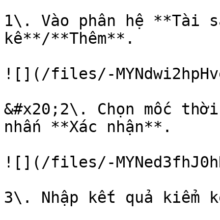
1\. Vào phân hệ **Tài sả
kê**/**Thêm**.

![](/files/-MYNdwi2hpHv
&#x20;2\. Chọn mốc thời
nhấn **Xác nhận**.

![](/files/-MYNed3fhJ0h
3\. Nhập kết quả kiểm k