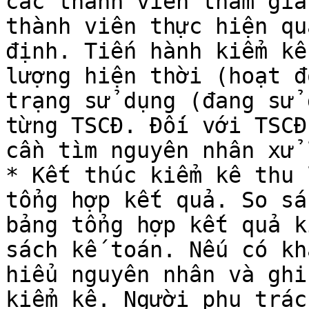
các thành viên tham gia
thành viên thực hiện qu
định. Tiến hành kiểm kê
lượng hiện thời (hoạt đ
trạng sử dụng (đang sử 
từng TSCĐ. Đối với TSCĐ
cần tìm nguyên nhân xử l
* Kết thúc kiểm kê thu 
tổng hợp kết quả. So sá
bảng tổng hợp kết quả k
sách kế toán. Nếu có kh
hiểu nguyên nhân và ghi
kiểm kê. Người phụ trác