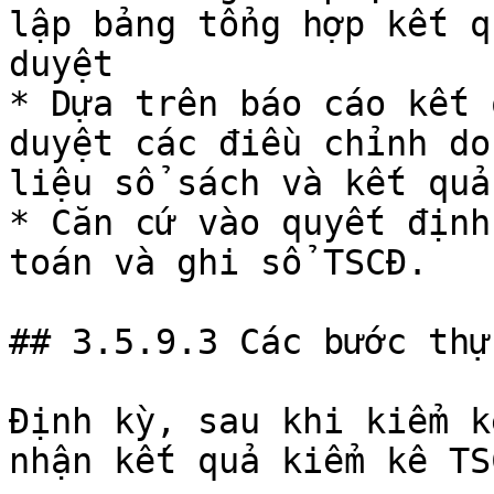
lập bảng tổng hợp kết q
duyệt

* Dựa trên báo cáo kết 
duyệt các điều chỉnh do
liệu sổ sách và kết quả
* Căn cứ vào quyết định
toán và ghi sổ TSCĐ.

## 3.5.9.3 Các bước thự
Định kỳ, sau khi kiểm k
nhận kết quả kiểm kê TS