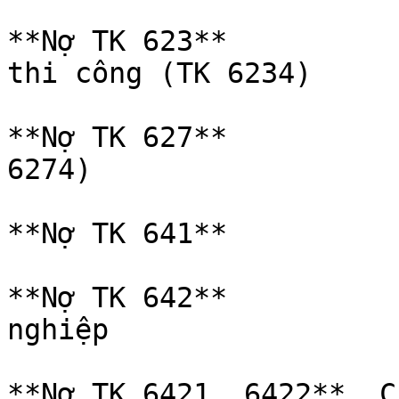
**Nợ TK 623**           
thi công (TK 6234)

**Nợ TK 627**           
6274)

**Nợ TK 641**          
**Nợ TK 642**           
nghiệp

**Nợ TK 6421, 6422**  C