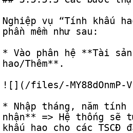
Nghiệp vụ “Tính khấu ha
phần mềm như sau:

* Vào phân hệ **Tài sản
hao/Thêm**.

![](/files/-MY88dOnmP-V
* Nhập tháng, năm tính 
nhận** => Hệ thống sẽ t
khấu hao cho các TSCĐ đ