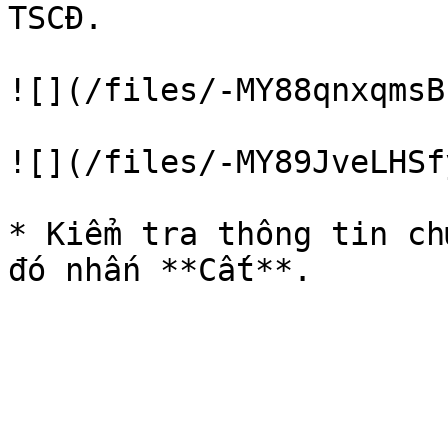
TSCĐ.

![](/files/-MY88qnxqmsB
![](/files/-MY89JveLHSf
* Kiểm tra thông tin ch