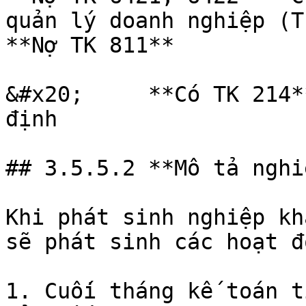
quản lý doanh nghiệp (T
**Nợ TK 811**          
&#x20;     **Có TK 214** 
định

## 3.5.5.2 **Mô tả nghi
Khi phát sinh nghiệp kh
sẽ phát sinh các hoạt đ
1. Cuối tháng kế toán t