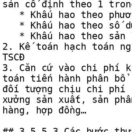
sản cố định theo 1 tron
   * Khấu hao theo phương pháp đường thẳng

   * Khấu hao theo số dư giảm dần có điều chỉnh

   * Khấu hao theo sản lượng

2. Kế toán hạch toán ng
TSCĐ

3. Căn cứ vào chi phí k
toán tiến hành phân bổ 
đối tượng chịu chi phí 
xưởng sản xuất, sản phẩ
hàng, hợp đồng…

## 3.5.5.3 Các bước thự