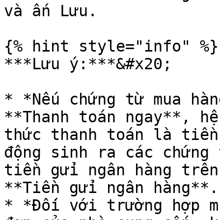
và ấn Lưu.

{% hint style="info" %}

***Lưu ý:***&#x20;

* *Nếu chứng từ mua hàn
**Thanh toán ngay**, hệ
thức thanh toán là tiền
động sinh ra các chứng 
tiền gửi ngân hàng trên
**Tiền gửi ngân hàng**.*
* *Đối với trường hợp m