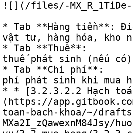
![](/files/-MX_R_1TiDe-
* Tab **Hàng tiền**: Đi
vật tư, hàng hóa, kho n
* Tab **Thuế**:        
thuế phát sinh (nếu có)

* Tab **Chi phí**:     
phí phát sinh khi mua hà
* * [3.2.3.2.2 Hạch toá
(https://app.gitbook.co
toan-bach-khoa/~/drafts
MXa2I_zQawexnM84Jsy/huo