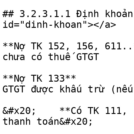
## 3.2.3.1.1 Định khoản
id="dinh-khoan"></a>

**Nợ TK 152, 156, 611..
chưa có thuế GTGT

**Nợ TK 133**          
GTGT được khấu trừ (nếu 
&#x20;    **Có TK 111, 
thanh toán&#x20;
