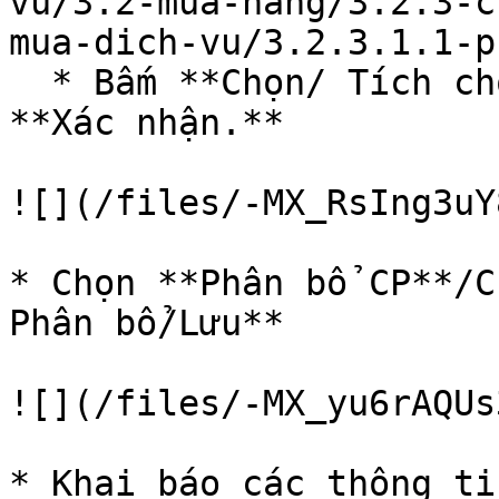
vu/3.2-mua-hang/3.2.3-c
mua-dich-vu/3.2.3.1.1-p
  * Bấm **Chọn/ Tích chọn chứng từ chi phí/** Chọn 
**Xác nhận.**

![](/files/-MX_RsIng3uY
* Chọn **Phân bổ CP**/C
Phân bổ/Lưu**

![](/files/-MX_yu6rAQUs
* Khai báo các thông ti