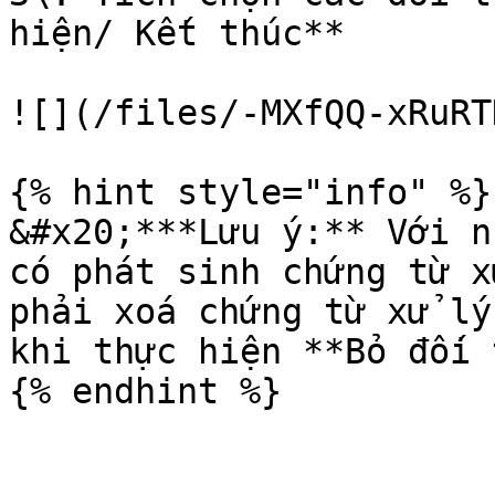
hiện/ Kết thúc**

![](/files/-MXfQQ-xRuRT
{% hint style="info" %}

&#x20;***Lưu ý:** Với n
có phát sinh chứng từ x
phải xoá chứng từ xử lý
khi thực hiện **Bỏ đối 