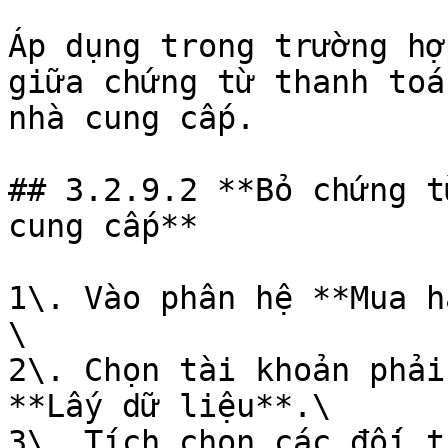
Áp dụng trong trường hợ
giữa chứng từ thanh toá
nhà cung cấp.

## 3.2.9.2 **Bỏ chứng t
cung cấp**

1\. Vào phân hệ **Mua h
\

2\. Chọn tài khoản phải
**Lấy dữ liệu**.\

3\. Tích chọn các đối t