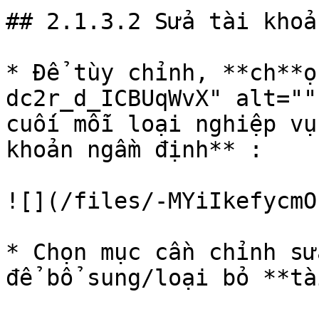
## 2.1.3.2 Sửa tài khoả
* Để tùy chỉnh, **ch**ọ
dc2r_d_ICBUqWvX" alt=""
cuối mỗi loại nghiệp vụ
khoản ngầm định** :

![](/files/-MYiIkefycmO
* Chọn mục cần chỉnh sử
để bổ sung/loại bỏ **tà