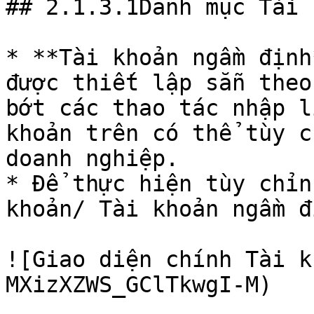
## 2.1.3.1Danh mục Tài 
* **Tài khoản ngầm định
được thiết lập sẵn theo
bớt các thao tác nhập l
khoản trên có thể tùy c
doanh nghiệp.

* Để thực hiện tùy chỉn
khoản/ Tài khoản ngầm đ
![Giao diện chính Tài k
MXizXZWS_GClTkwgI-M)
