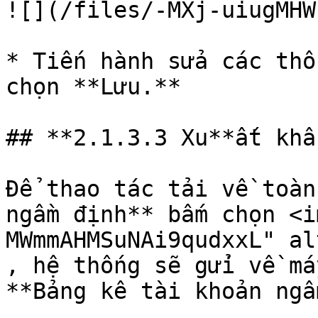
![](/files/-MXj-uiugMHW
* Tiến hành sửa các thô
chọn **Lưu.**

## **2.1.3.3 Xu**ất khẩ
Để thao tác tải về toàn
ngầm định** bấm chọn <i
MWmmAHMSuNAi9qudxxL" al
, hệ thống sẽ gửi về má
**Bảng kê tài khoản ngầ